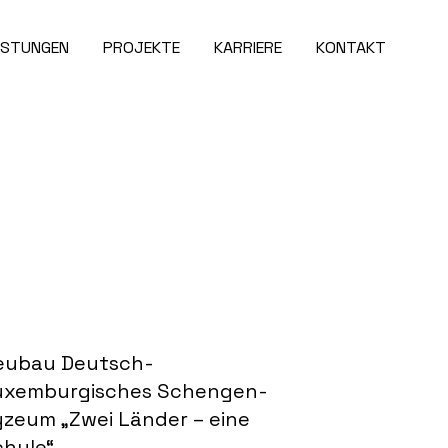
ISTUNGEN
PROJEKTE
KARRIERE
KONTAKT
eubau Deutsch-
uxemburgisches Schengen-
yzeum „Zwei Länder – eine
chule“