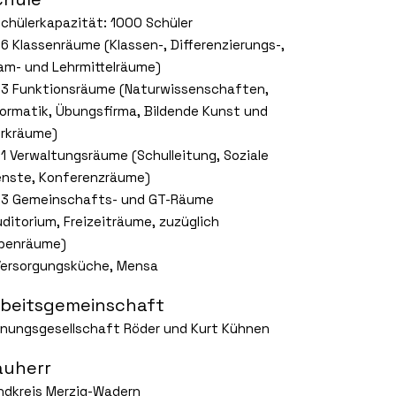
Schülerkapazität: 1000 Schüler
56 Klassenräume (Klassen-, Differenzierungs-,
am- und Lehrmittelräume)
33 Funktionsräume (Naturwissenschaften,
formatik, Übungsfirma, Bildende Kunst und
rkräume)
21 Verwaltungsräume (Schulleitung, Soziale
enste, Konferenzräume)
33 Gemeinschafts- und GT-Räume
uditorium, Freizeiträume, zuzüglich
benräume)
Versorgungsküche, Mensa
rbeitsgemeinschaft
anungsgesellschaft Röder und Kurt Kühnen
auherr
ndkreis Merzig-Wadern