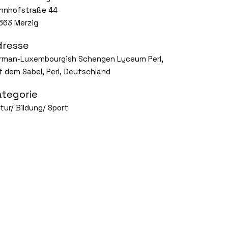
hnhofstraße 44
663 Merzig
dresse
rman-Luxembourgish Schengen Lyceum Perl,
f dem Sabel, Perl, Deutschland
ategorie
ltur/ Bildung/ Sport