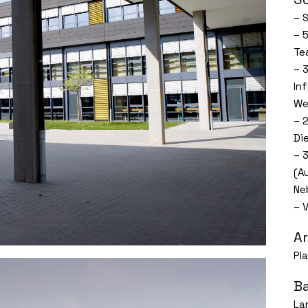
– 
– 
Te
– 
In
We
– 
Di
– 
(A
Ne
– 
A
Pl
B
La