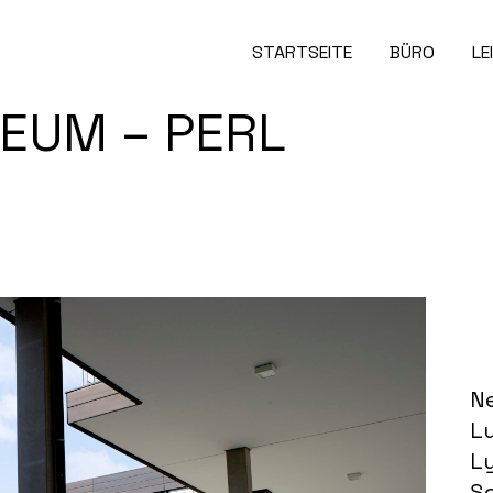
STARTSEITE
BÜRO
LE
EUM – PERL
N
L
L
S