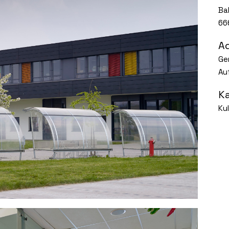
Ba
66
A
Ge
Au
K
Ku