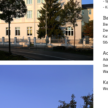
- 
- K
B
Ba
De
Ka
56
A
Ad
Se
Wa
K
Wo