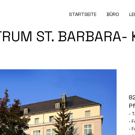
STARTSEITE
BÜRO
LE
RUM ST. BARBARA-
8
P
- 
- 
- 