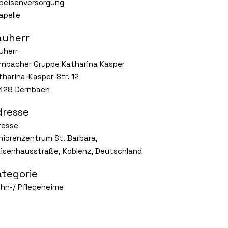
Speisenversorgung
apelle
auherr
uherr
rnbacher Gruppe Katharina Kasper
tharina-Kasper-Str. 12
428 Dernbach
dresse
resse
niorenzentrum St. Barbara,
isenhausstraße, Koblenz, Deutschland
ategorie
hn-/ Pflegeheime