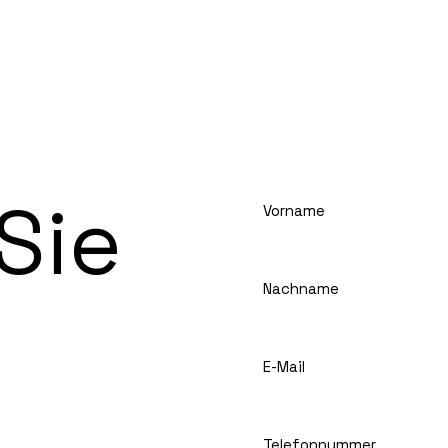
Sie
Vorname
Nachname
Please leave this field em
E-Mail
Telefonnummer